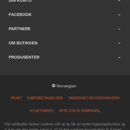
DIN KONTO
FACEBOOK
PARTNERE
OM BUTIKKEN
PRODUSENTER
Norwegian
FRAKT
KJØPSBETINGELSER
SIKKERHET OG PERSONVERN
NYHETSBREV
OFTE STILTE SPØRSMÅL
Vår nettbutikk bruker cookies slik at du får en bedre kjøpsopplevelse og
vi kan yte deg bedre service. Vi bruker cookies hovedsaklig til å lagre