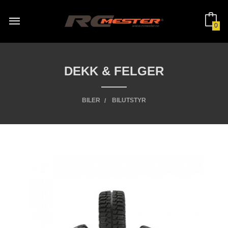
Gå
til
innholdet
0
DEKK & FELGER
BILER
BILUTSTYR