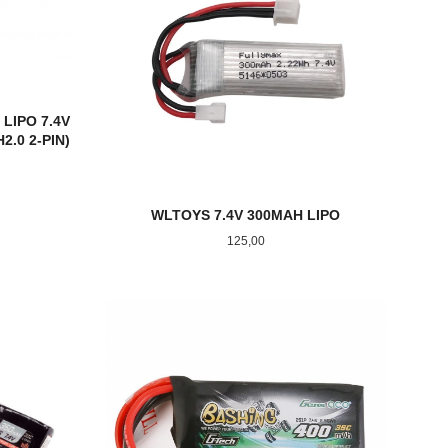
LIPO 7.4V
2.0 2-PIN)
WLTOYS 7.4V 300MAH LIPO
Pris
125,00
LES MER