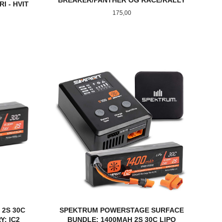
I - HVIT
Pris
175,00
KJØP
 2S 30C
SPEKTRUM POWERSTAGE SURFACE
: IC2
BUNDLE: 1400MAH 2S 30C LIPO