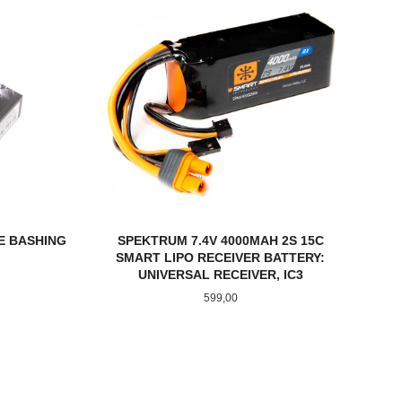
CE BASHING
SPEKTRUM 7.4V 4000MAH 2S 15C
SMART LIPO RECEIVER BATTERY:
UNIVERSAL RECEIVER, IC3
Pris
599,00
KJØP