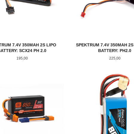
TRUM 7.4V 350MAH 2S LIPO
SPEKTRUM 7.4V 350MAH 2S
BATTERY: SCX24 PH 2.0
BATTERY: PH2.0
Pris
Pris
195,00
225,00
KJØP
LES MER