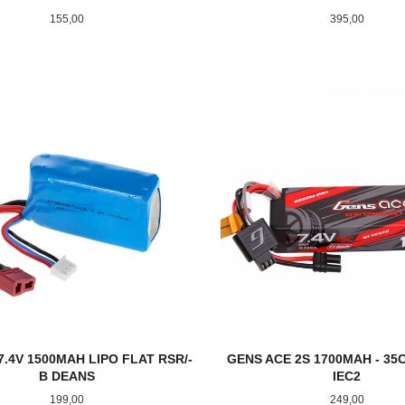
Pris
Pris
155,00
395,00
KJØP
LES MER
.4V 1500MAH LIPO FLAT RSR/-
GENS ACE 2S 1700MAH - 35C
B DEANS
IEC2
Pris
Pris
199,00
249,00