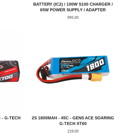
BATTERY (IC2) / 100W S100 CHARGER /
65W POWER SUPPLY / ADAPTER
Pris
995,00
LES MER
 - G-TECH
2S 1800MAH - 45C - GENS ACE SOARING
G-TECH XT60
Pris
229,00