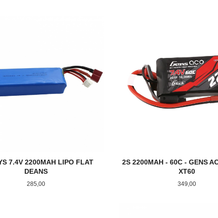
LES MER
KJØP
S 7.4V 2200MAH LIPO FLAT
2S 2200MAH - 60C - GENS A
DEANS
XT60
Pris
Pris
285,00
349,00
LES MER
KJØP