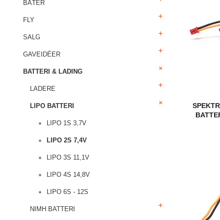
BÅTER
FLY
SALG
GAVEIDÉER
BATTERI & LADING
LADERE
SPEKTR
LIPO BATTERI
BATTER
LIPO 1S 3,7V
LIPO 2S 7,4V
LIPO 3S 11,1V
LIPO 4S 14,8V
LIPO 6S - 12S
NIMH BATTERI