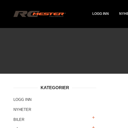
Gå
Lukk
PRODUKTER
til
innholdet
LOGG INN
NYH
KATEGORIER
LOGG INN
NYHETER
BILER