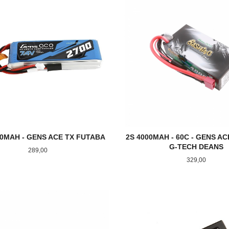
00MAH - GENS ACE TX FUTABA
2S 4000MAH - 60C - GENS A
G-TECH DEANS
Pris
289,00
Pris
329,00
KJØP
KJØP