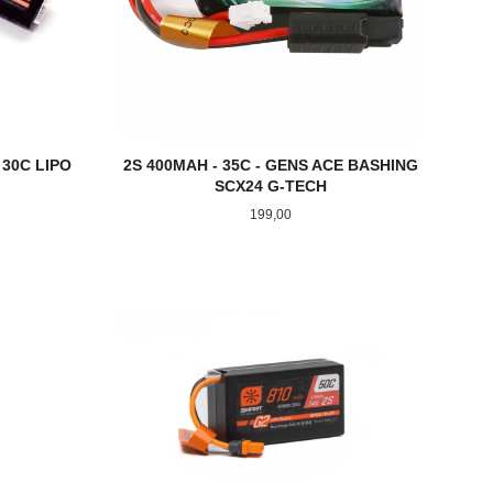
2S 400MAH - 35C - GENS ACE BASHING
 30C LIPO
SCX24 G-TECH
Pris
199,00
KJØP