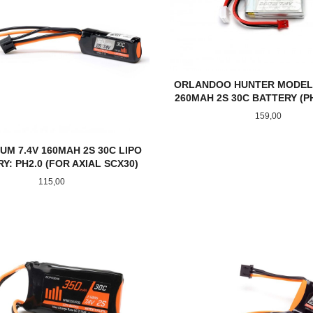
ORLANDOO HUNTER MODEL 
260MAH 2S 30C BATTERY (PH
Pris
159,00
UM 7.4V 160MAH 2S 30C LIPO
Y: PH2.0 (FOR AXIAL SCX30)
Pris
115,00
KJØP
KJØP