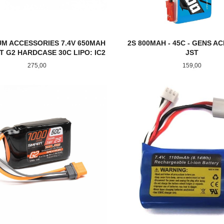
M ACCESSORIES 7.4V 650MAH
2S 800MAH - 45C - GENS A
T G2 HARDCASE 30C LIPO: IC2
JST
Pris
Pris
275,00
159,00
KJØP
KJØP