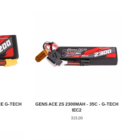
KJØP
CE G-TECH
GENS ACE 2S 2300MAH - 35C - G-TECH
IEC2
Pris
315,00
KJØP