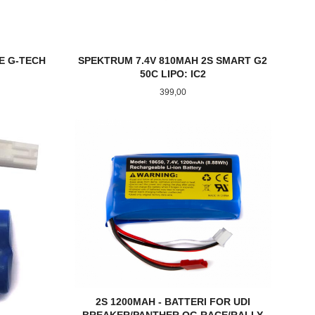
CE G-TECH
SPEKTRUM 7.4V 810MAH 2S SMART G2
50C LIPO: IC2
Pris
399,00
KJØP
2S 1200MAH - BATTERI FOR UDI
BREAKER/PANTHER OG RACE/RALLY