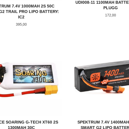
UDI008-11 1100MAH BATTER
TRUM 7.4V 1000MAH 2S 50C
PLUGG
G2 TRAIL PRO LIPO BATTERY:
Pris
172,00
IC2
Pris
395,00
KJØP
KJØP
CE SOARING G-TECH XT60 2S
SPEKTRUM 7.4V 1400MAH
1300MAH 30C
SMART G2 LIPO BATTERY