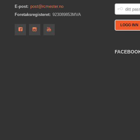
DITT
E-post:
post@rcmester.no
PASSORD
Foretaksregisteret:
923089853MVA
FACEBOO