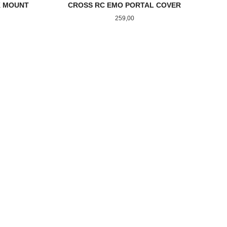
K MOUNT
CROSS RC EMO PORTAL COVER
Pris
259,00
KJØP