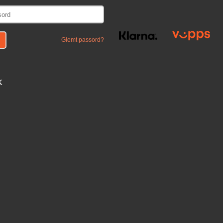
Glemt passord?
K