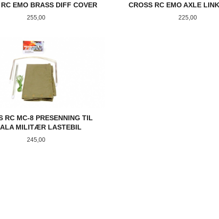
 RC EMO BRASS DIFF COVER
CROSS RC EMO AXLE LIN
Pris
Pris
255,00
225,00
KJØP
KJØP
 RC MC-8 PRESENNING TIL
ALA MILITÆR LASTEBIL
Pris
245,00
KJØP