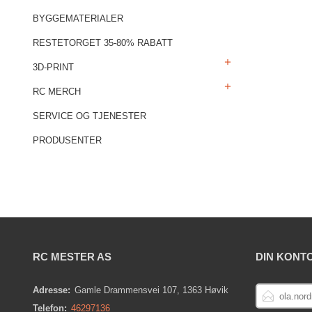
BYGGEMATERIALER
RESTETORGET 35-80% RABATT
3D-PRINT
RC MERCH
SERVICE OG TJENESTER
PRODUSENTER
RC MESTER AS
DIN KONT
E-
Adresse:
Gamle Drammensvei 107, 1363 Høvik
POSTADRESS
Telefon:
46297136