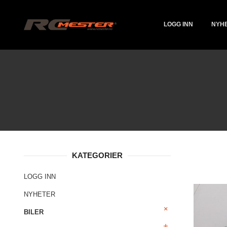
Gå
Lukk
PRODUKTER
til
innholdet
LOGG INN
NYH
KATEGORIER
LOGG INN
NYHETER
BILER