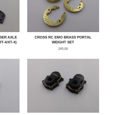
BER AXLE
CROSS RC EMO BRASS PORTAL
T-4/XT-4)
WEIGHT SET
Pris
265,00
KJØP