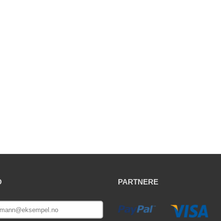
O
PARTNERE
E