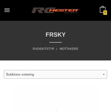
Gå
til
innholdet
0
FRSKY
RADIOUTSTYR
MOTTAKERE