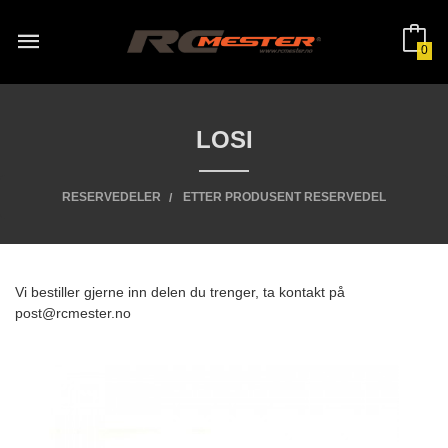
Gå
til
innholdet
0
LOSI
RESERVEDELER
ETTER PRODUSENT RESERVEDEL
Vi bestiller gjerne inn delen du trenger, ta kontakt på
post@rcmester.no