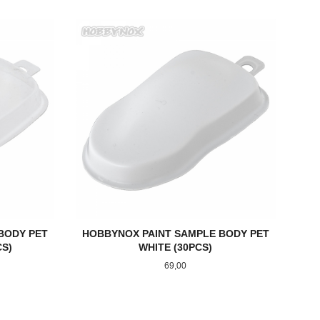
KJØP
BODY PET
HOBBYNOX PAINT SAMPLE BODY PET
S)
WHITE (30PCS)
Pris
69,00
KJØP