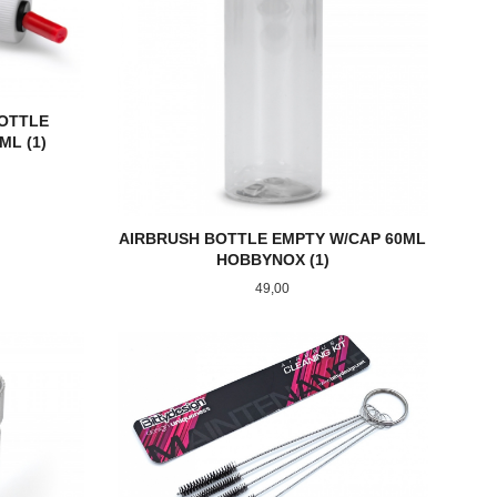
OTTLE
ML (1)
AIRBRUSH BOTTLE EMPTY W/CAP 60ML
HOBBYNOX (1)
Pris
49,00
KJØP