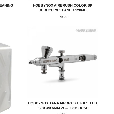
EANING
HOBBYNOX AIRBRUSH COLOR SP
REDUCER/CLEANER 120ML
Pris
155,00
KJØP
HOBBYNOX TARA AIRBRUSH TOP FEED
0.2/0.3/0.5MM 2CC 1.8M HOSE