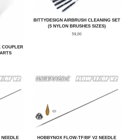
BITTYDESIGN AIRBRUSH CLEANING SET
(5 NYLON BRUSHES SIZES)
Pris
59,00
K COUPLER
PARTS
KJØP
 NEEDLE
HOBBYNOX FLOW-TF/BF V2 NEEDLE