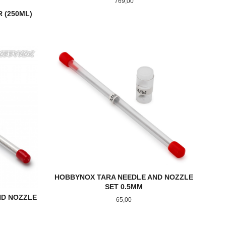
Pris
769,00
 (250ML)
KJØP
HOBBYNOX TARA NEEDLE AND NOZZLE
SET 0.5MM
ND NOZZLE
Pris
65,00