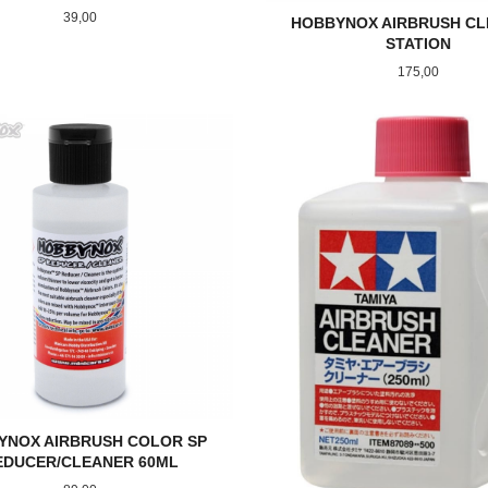
Pris
39,00
HOBBYNOX AIRBRUSH CL
STATION
Pris
175,00
KJØP
KJØP
YNOX AIRBRUSH COLOR SP
EDUCER/CLEANER 60ML