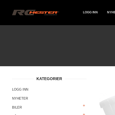
Gå
Lukk
PRODUKTER
til
innholdet
LOGG INN
NYH
KATEGORIER
LOGG INN
NYHETER
BILER