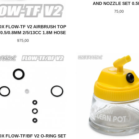
AND NOZZLE SET 0.
Pris
75,00
X FLOW-TF V2 AIRBRUSH TOP
/0.5/0.8MM 2/5/13CC 1.8M HOSE
Pris
975,00
LES MER
KJØP
X FLOW-TF/BF V2 O-RING SET