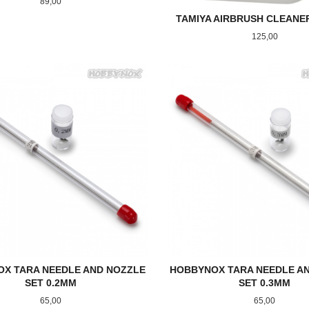
Pris
89,00
TAMIYA AIRBRUSH CLEANER
Pris
125,00
KJØP
LES MER
X TARA NEEDLE AND NOZZLE
HOBBYNOX TARA NEEDLE A
SET 0.2MM
SET 0.3MM
Pris
Pris
65,00
65,00