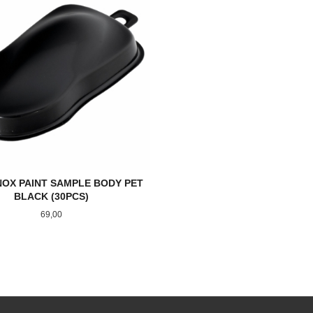
OX PAINT SAMPLE BODY PET
BLACK (30PCS)
Pris
69,00
KJØP