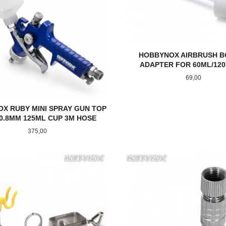
HOBBYNOX AIRBRUSH B
ADAPTER FOR 60ML/120
Pris
69,00
X RUBY MINI SPRAY GUN TOP
0.8MM 125ML CUP 3M HOSE
Pris
375,00
KJØP
KJØP