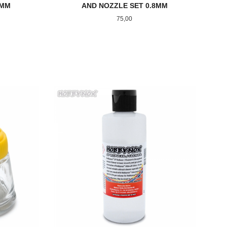
5MM
AND NOZZLE SET 0.8MM
Pris
75,00
KJØP