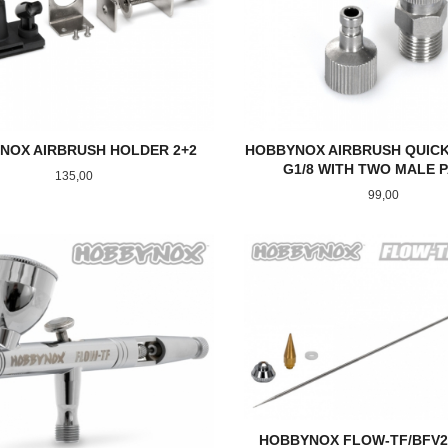
NOX AIRBRUSH HOLDER 2+2
HOBBYNOX AIRBRUSH QUIC
G1/8 WITH TWO MALE 
Pris
135,00
Pris
99,00
KJØP
KJØP
HOBBYNOX FLOW-TF/BFV2