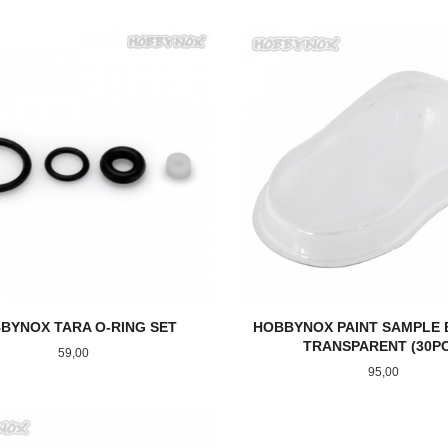
KJØP
KJØP
BYNOX TARA O-RING SET
HOBBYNOX PAINT SAMPLE 
TRANSPARENT (30PC
Pris
59,00
Pris
95,00
KJØP
KJØP