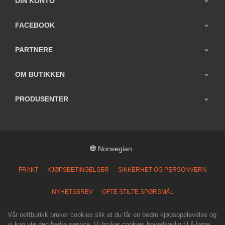
DIN KONTO
FACEBOOK
PARTNERE
OM BUTIKKEN
PRODUSENTER
Norwegian
FRAKT
KJØPSBETINGELSER
SIKKERHET OG PERSONVERN
NYHETSBREV
OFTE STILTE SPØRSMÅL
Vår nettbutikk bruker cookies slik at du får en bedre kjøpsopplevelse og
vi kan yte deg bedre service. Vi bruker cookies hovedsaklig til å lagre