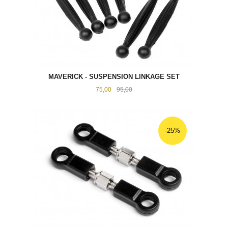
MAVERICK - SUSPENSION LINKAGE SET
Tilbud
Rabatt
75,00
95,00
-25%