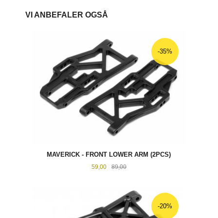
VI ANBEFALER OGSÅ
-35%
MAVERICK - FRONT LOWER ARM (2PCS)
Tilbud
Rabatt
59,00
89,00
-20%