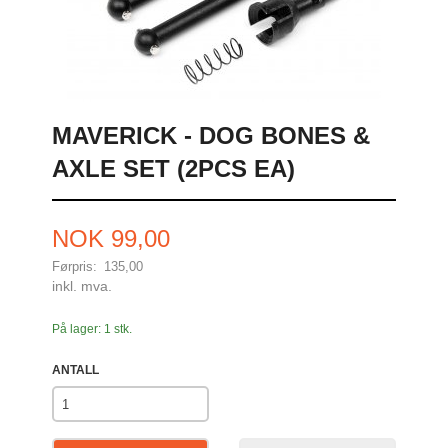
MAVERICK - DOG BONES &
AXLE SET (2PCS EA)
Tilbud
NOK
99,00
Førpris:
135,00
Rabatt
inkl. mva.
På lager: 1 stk.
ANTALL