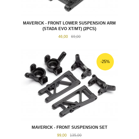
MAVERICK - FRONT LOWER SUSPENSION ARM
(STADA EVO XT/MT) (2PCS)
Tilbud
Rabatt
46,00
69,00
-25%
MAVERICK - FRONT SUSPENSION SET
Tilbud
Rabatt
99,00
135,00