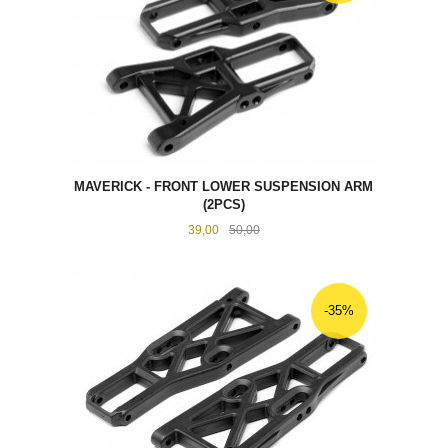
MAVERICK - FRONT LOWER SUSPENSION ARM
(2PCS)
Tilbud
Rabatt
39,00
50,00
-35%