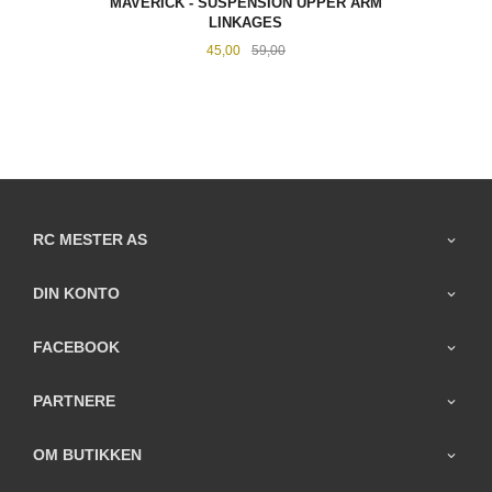
MAVERICK - SUSPENSION UPPER ARM
LINKAGES
Tilbud
Rabatt
45,00
59,00
RC MESTER AS
DIN KONTO
FACEBOOK
PARTNERE
OM BUTIKKEN