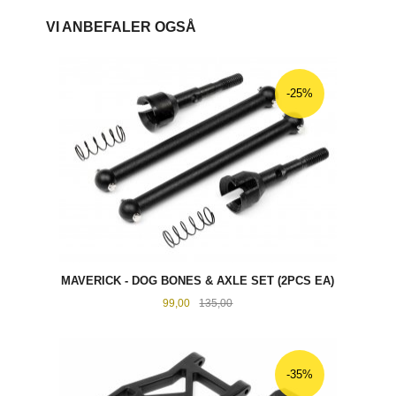
VI ANBEFALER OGSÅ
-25%
MAVERICK - DOG BONES & AXLE SET (2PCS EA)
Tilbud
Rabatt
99,00
135,00
-35%