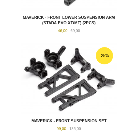
MAVERICK - FRONT LOWER SUSPENSION ARM
(STADA EVO XT/MT) (2PCS)
Tilbud
Rabatt
46,00
69,00
-25%
MAVERICK - FRONT SUSPENSION SET
Tilbud
Rabatt
99,00
135,00