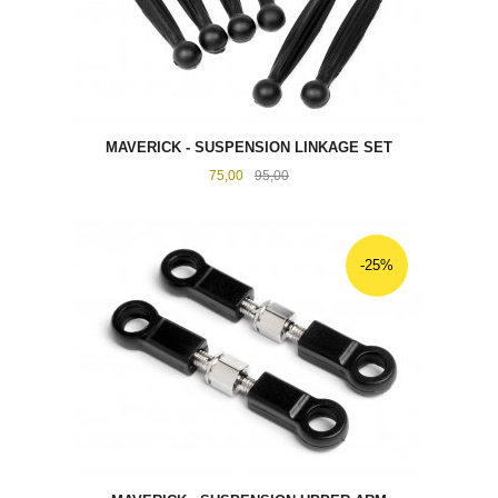
MAVERICK - SUSPENSION LINKAGE SET
Tilbud
Rabatt
75,00
95,00
-25%