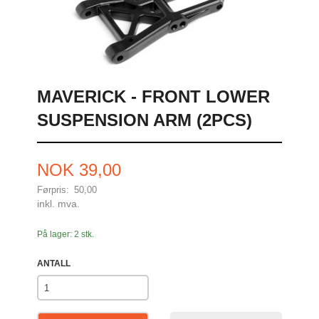
MAVERICK - FRONT LOWER
SUSPENSION ARM (2PCS)
Tilbud
NOK
39,00
Førpris:
50,00
Rabatt
inkl. mva.
På lager: 2 stk.
ANTALL