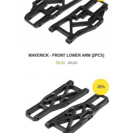
MAVERICK - FRONT LOWER ARM (2PCS)
Tilbud
Rabatt
59,00
89,00
-35%