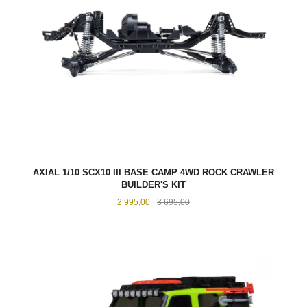
AXIAL 1/10 SCX10 III BASE CAMP 4WD ROCK CRAWLER
BUILDER'S KIT
Tilbud
Rabatt
2 995,00
3 695,00