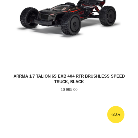
ARRMA 1/7 TALION 6S EXB 4X4 RTR BRUSHLESS SPEED
TRUCK, BLACK
Pris
10 995,00
-20%