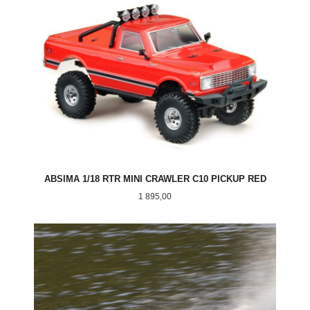
ABSIMA 1/18 RTR MINI CRAWLER C10 PICKUP RED
Pris
1 895,00