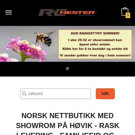
Gå
til
innholdet
0
NORSK NETTBUTIKK MED
SHOWROM PÅ HØVIK - RASK