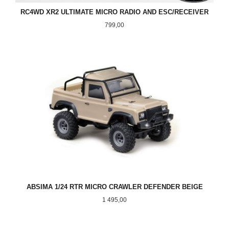
RC4WD XR2 ULTIMATE MICRO RADIO AND ESC/RECEIVER
Pris
799,00
ABSIMA 1/24 RTR MICRO CRAWLER DEFENDER BEIGE
Pris
1 495,00