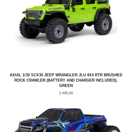
AXIAL 1/30 SCX30 JEEP WRANGLER JLU 4X4 RTR BRUSHED
ROCK CRAWLER (BATTERY AND CHARGER INCLUDED),
GREEN
Pris
1 495,00