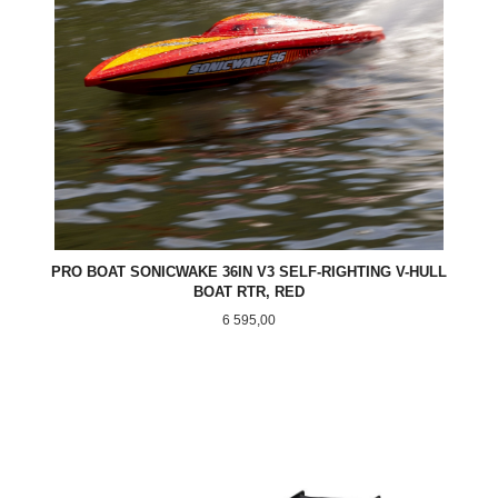
PRO BOAT SONICWAKE 36IN V3 SELF-RIGHTING V-HULL
BOAT RTR, RED
Pris
6 595,00