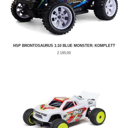
HSP BRONTOSAURUS 1:10 BLUE MONSTER: KOMPLETT
Pris
2 195,00