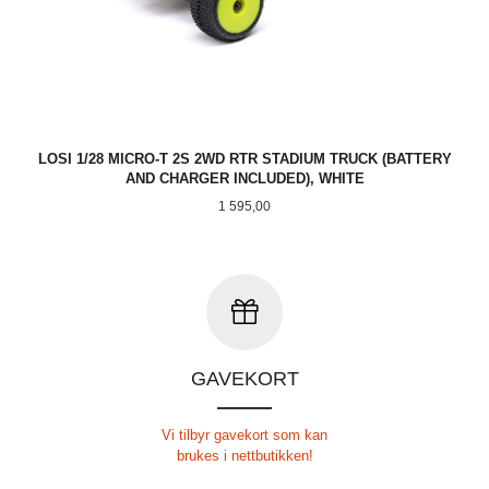
LOSI 1/28 MICRO-T 2S 2WD RTR STADIUM TRUCK (BATTERY
AND CHARGER INCLUDED), WHITE
Pris
1 595,00
GAVEKORT
Vi tilbyr gavekort som kan
brukes i nettbutikken!