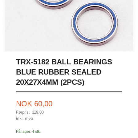
TRX-5182 BALL BEARINGS
BLUE RUBBER SEALED
20X27X4MM (2PCS)
Tilbud
NOK
60,00
Førpris:
119,00
Rabatt
inkl. mva.
På lager: 4 stk.