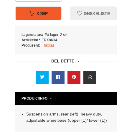
KJØP
ØNSKELISTE
Lagerstatus:
På lager: 2 stk.
Artikkelnr.:
TRX8634
Produsent:
Traxxas
DEL DETTE
PRODUKTINFO
Suspension arms, rear (left), heavy duty,
adjustable wheelbase (upper (1)/ lower (1))