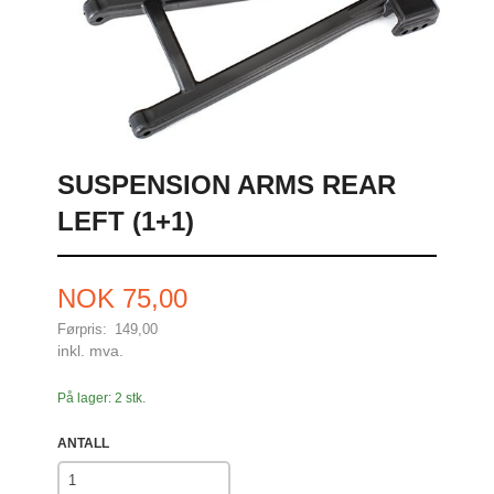
SUSPENSION ARMS REAR
LEFT (1+1)
Tilbud
NOK
75,00
Førpris:
149,00
Rabatt
inkl. mva.
På lager: 2 stk.
ANTALL