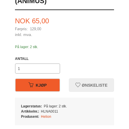
(ANIMUS)
Tilbud
NOK
65,00
Førpris:
129,00
Rabatt
inkl. mva.
På lager: 2 stk.
ANTALL
KJØP
ØNSKELISTE
Lagerstatus:
På lager: 2 stk.
Artikkelnr.:
HLNA0011
Produsent:
Helion