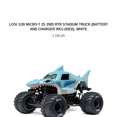
LOSI 1/28 MICRO-T 2S 2WD RTR STADIUM TRUCK (BATTERY
AND CHARGER INCLUDED), WHITE
Pris
1 595,00