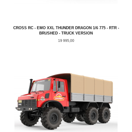
CROSS RC - EMO XXL THUNDER DRAGON 1/6 775 - RTR -
BRUSHED - TRUCK VERSION
Pris
19 995,00