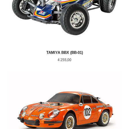
TAMIYA BBX (BB-01)
Pris
4 255,00