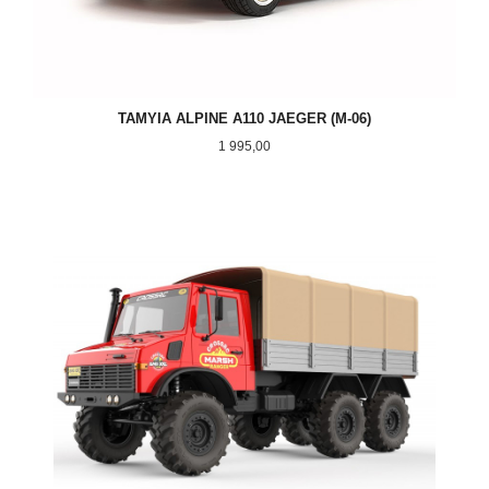
TAMYIA ALPINE A110 JAEGER (M-06)
Pris
1 995,00