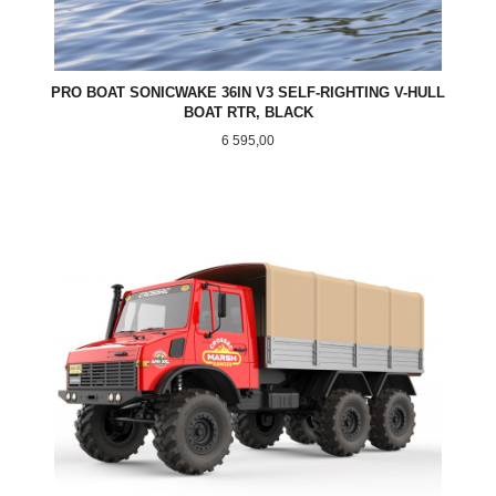
PRO BOAT SONICWAKE 36IN V3 SELF-RIGHTING V-HULL
BOAT RTR, BLACK
Pris
6 595,00