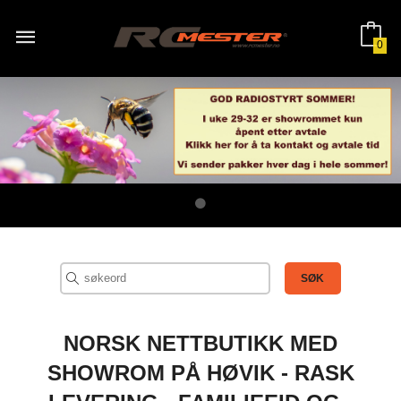
Gå
til
innholdet
0
NORSK NETTBUTIKK MED
SHOWROM PÅ HØVIK - RASK