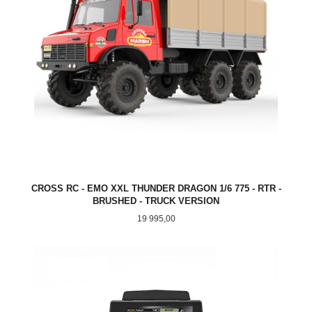
CROSS RC - EMO XXL THUNDER DRAGON 1/6 775 - RTR -
BRUSHED - TRUCK VERSION
Pris
19 995,00