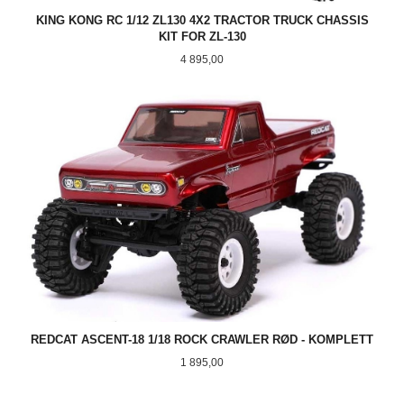
KING KONG RC 1/12 ZL130 4X2 TRACTOR TRUCK CHASSIS
KIT FOR ZL-130
Pris
4 895,00
REDCAT ASCENT-18 1/18 ROCK CRAWLER RØD - KOMPLETT
Pris
1 895,00