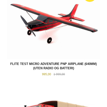
FLITE TEST MICRO ADVENTURE PNP AIRPLANE (640MM)
(UTEN RADIO OG BATTERI)
Tilbud
Rabatt
995,00
1 999,00