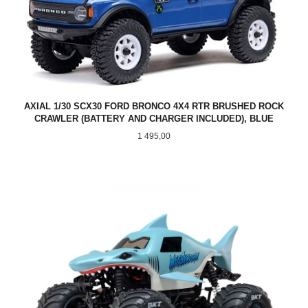
AXIAL 1/30 SCX30 FORD BRONCO 4X4 RTR BRUSHED ROCK
CRAWLER (BATTERY AND CHARGER INCLUDED), BLUE
Pris
1 495,00