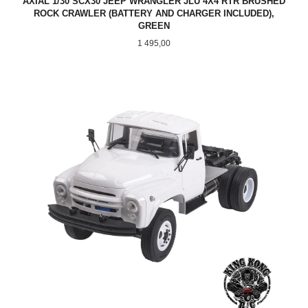
AXIAL 1/30 SCX30 JEEP WRANGLER JLU 4X4 RTR BRUSHED
ROCK CRAWLER (BATTERY AND CHARGER INCLUDED),
GREEN
Pris
1 495,00