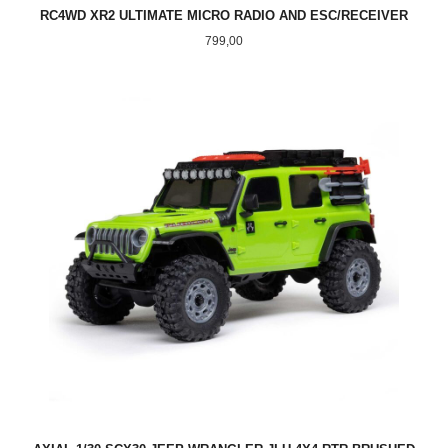
RC4WD XR2 ULTIMATE MICRO RADIO AND ESC/RECEIVER
Pris
799,00