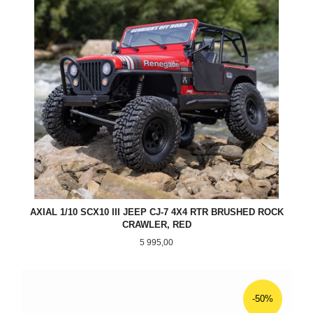
AXIAL 1/10 SCX10 III JEEP CJ-7 4X4 RTR BRUSHED ROCK
CRAWLER, RED
Pris
5 995,00
-50%