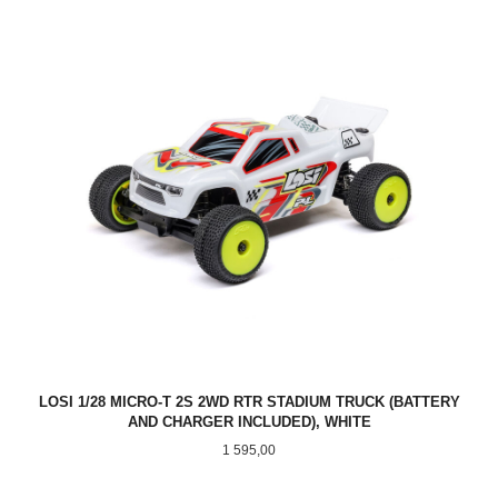
LOSI 1/28 MICRO-T 2S 2WD RTR STADIUM TRUCK (BATTERY
AND CHARGER INCLUDED), WHITE
Pris
1 595,00