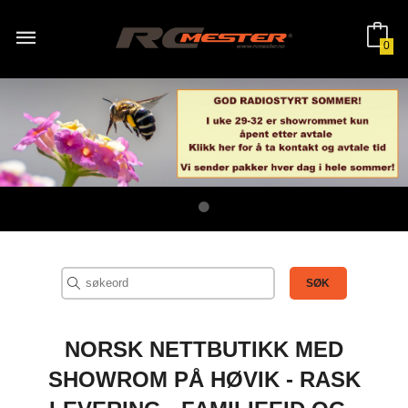
Gå
til
innholdet
0
NORSK NETTBUTIKK MED
SHOWROM PÅ HØVIK - RASK