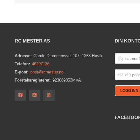
RC MESTER AS
DIN KONT
E-
Adresse:
Gamle Drammensvei 107, 1363 Høvik
POSTADRESS
Telefon:
46297136
DITT
E-post:
post@rcmester.no
PASSORD
Foretaksregisteret:
923089853MVA
FACEBOO