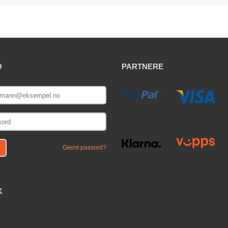
O
PARTNERE
E
Glemt passord?
K