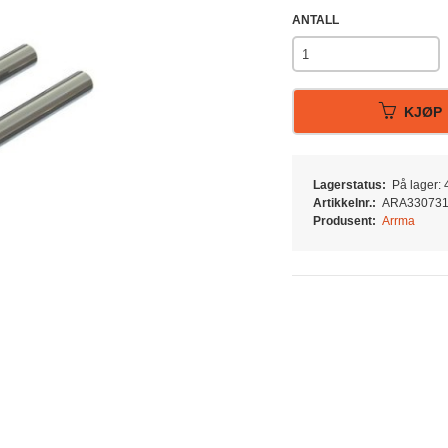
ANTALL
KJØP
Lagerstatus:
På lager: 4
Artikkelnr.:
ARA33073
Produsent:
Arrma