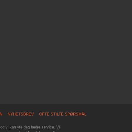
N
NYHETSBREV
OFTE STILTE SPØRSMÅL
 og vi kan yte deg bedre service. Vi