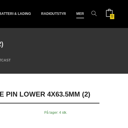
BATTERI & LADING
RADIOUTSTYR
MER
0
)
TCAST
 PIN LOWER 4X63.5MM (2)
På lager: 4 stk.