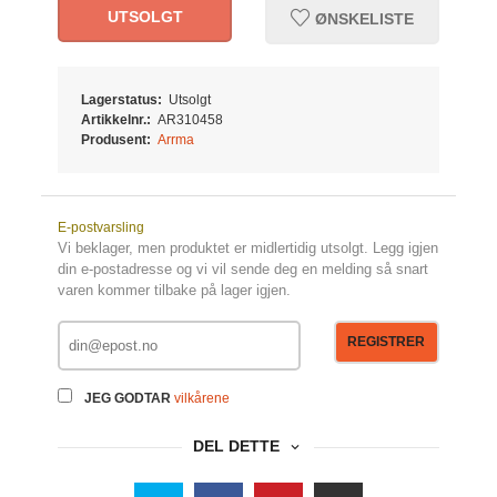
UTSOLGT
ØNSKELISTE
Lagerstatus:
Utsolgt
Artikkelnr.:
AR310458
Produsent:
Arrma
E-postvarsling
Vi beklager, men produktet er midlertidig utsolgt. Legg igjen
din e-postadresse og vi vil sende deg en melding så snart
varen kommer tilbake på lager igjen.
REGISTRER
JEG GODTAR
vilkårene
DEL DETTE