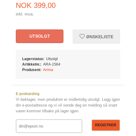
Pris
NOK
399,00
inkl. mva.
UTSOLGT
ØNSKELISTE
Lagerstatus:
Utsolgt
Artikkelnr.:
ARA-1564
Produsent:
Arrma
E-postvarsling
Vi beklager, men produktet er midlertidig utsolgt. Legg igjen
din e-postadresse og vi vil sende deg en melding så snart
varen kommer tilbake på lager igjen.
REGISTRER