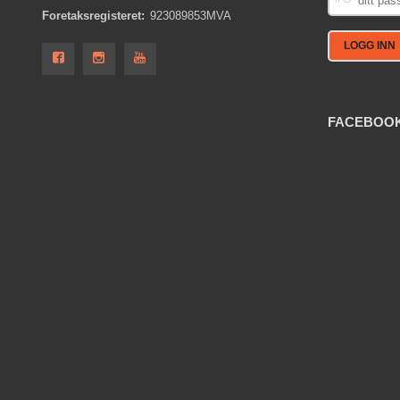
PASSORD
Foretaksregisteret:
923089853MVA
FACEBOO