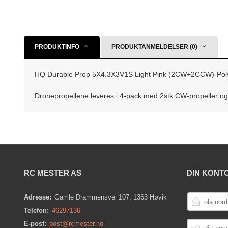
PRODUKTINFO
PRODUKTANMELDELSER (0)
HQ Durable Prop 5X4.3X3V1S Light Pink (2CW+2CCW)-Pol
Dronepropellene leveres i 4-pack med 2stk CW-propeller og
RC MESTER AS
DIN KONT
E-
Adresse:
Gamle Drammensvei 107, 1363 Høvik
POSTADRESS
Telefon:
46297136
DITT
E-post:
post@rcmester.no