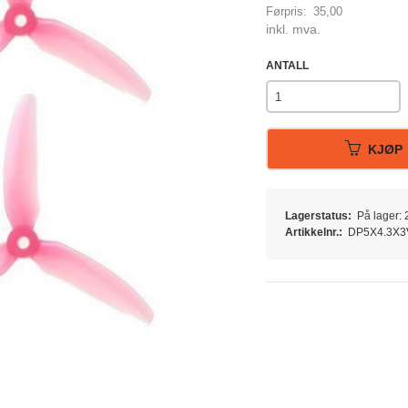
Førpris:
35,00
Rabatt
inkl. mva.
ANTALL
KJØP
Lagerstatus:
På lager: 2
Artikkelnr.:
DP5X4.3X3