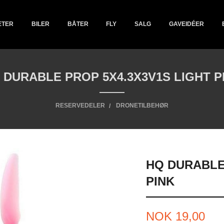
ETER
BILER
BÅTER
FLY
SALG
GAVEIDÉER
 DURABLE PROP 5X4.3X3V1S LIGHT P
RESERVEDELER
DRONETILBEHØR
HQ DURABLE
PINK
Tilbud
NOK
19,00