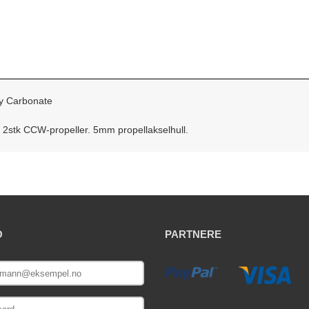
y Carbonate
 2stk CCW-propeller. 5mm propellakselhull.
O
PARTNERE
E