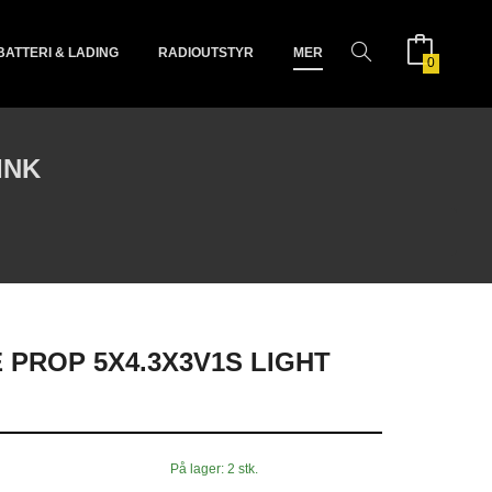
BATTERI & LADING
RADIOUTSTYR
MER
0
INK
 PROP 5X4.3X3V1S LIGHT
På lager: 2 stk.