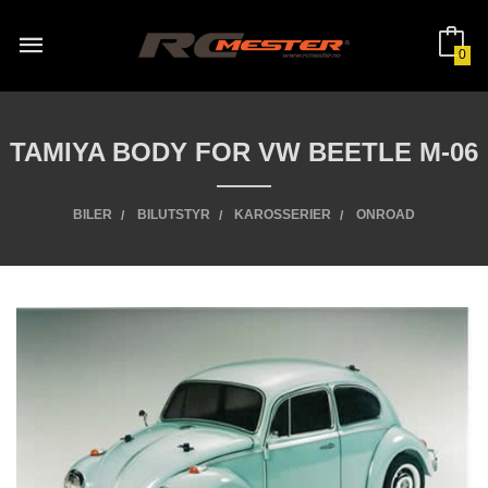
Gå
til
innholdet
0
TAMIYA BODY FOR VW BEETLE M-06
BILER
BILUTSTYR
KAROSSERIER
ONROAD