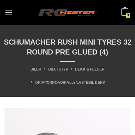
Gå
til
innholdet
0
SCHUMACHER RUSH MINI TYRES 32
ROUND PRE GLUED (4)
BILER
BILUTSTYR
DEKK & FELGER
DRIFT/ONROAD/RALLY/LASTEBIL DEKK