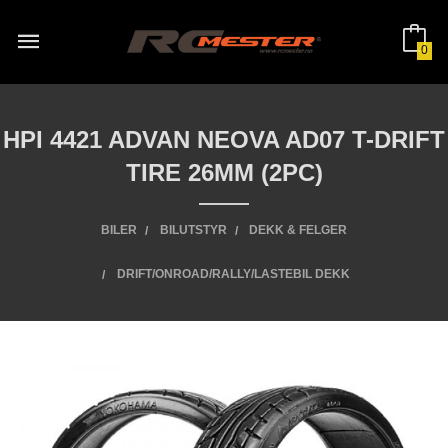
Gå
til
innholdet
0
HPI 4421 ADVAN NEOVA AD07 T-DRIFT
TIRE 26MM (2PC)
BILER
BILUTSTYR
DEKK & FELGER
DRIFT/ONROAD/RALLY/LASTEBIL DEKK