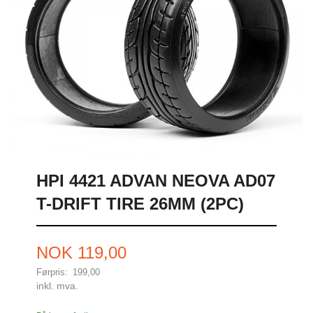
HPI 4421 ADVAN NEOVA AD07
T-DRIFT TIRE 26MM (2PC)
Tilbud
NOK
119,00
Førpris:
199,00
Rabatt
inkl. mva.