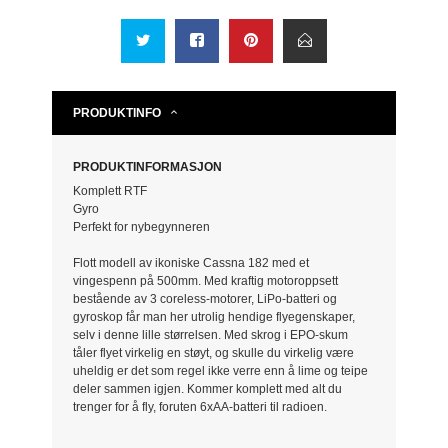
PRODUKTINFO
PRODUKTINFORMASJON
Komplett RTF
Gyro
Perfekt for nybegynneren
Flott modell av ikoniske Cassna 182 med et
vingespenn på 500mm. Med kraftig motoroppsett
bestående av 3 coreless-motorer, LiPo-batteri og
gyroskop får man her utrolig hendige flyegenskaper,
selv i denne lille størrelsen. Med skrog i EPO-skum
tåler flyet virkelig en støyt, og skulle du virkelig være
uheldig er det som regel ikke verre enn å lime og teipe
deler sammen igjen. Kommer komplett med alt du
trenger for å fly, foruten 6xAA-batteri til radioen.