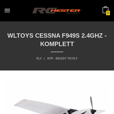
Gå
til
innholdet
0
WLTOYS CESSNA F949S 2.4GHZ -
KOMPLETT
FLY
RTF - READY TO FLY