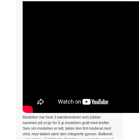
Modellen har hele 3 børstemotorer som jobber
sammen på et gir for å gi modellen godt med krefter.
Selv om modellen er lett, takler den fint moderat med
vind, mye takket være den integrerte gyroen. Batteriet