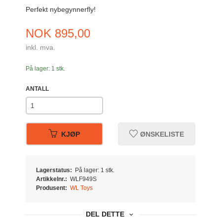
Perfekt nybegynnerfly!
Pris
NOK
895,00
inkl. mva.
På lager: 1 stk.
ANTALL
KJØP
ØNSKELISTE
Lagerstatus:
På lager: 1 stk.
Artikkelnr.:
WLF949S
Produsent:
WL Toys
DEL DETTE