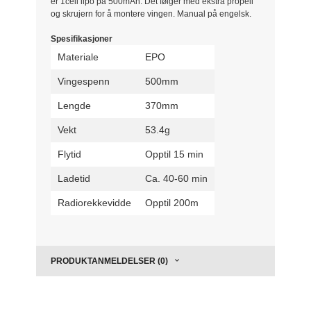
er 1cell lipo på 500mAh. Det følger med ekstra propell
og skrujern for å montere vingen. Manual på engelsk.
Spesifikasjoner
Materiale
EPO
Vingespenn
500mm
Lengde
370mm
Vekt
53.4g
Flytid
Opptil 15 min
Ladetid
Ca. 40-60 min
Radiorekkevidde
Opptil 200m
PRODUKTANMELDELSER (0)