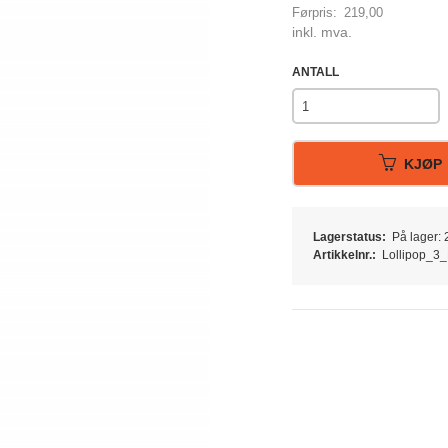
Førpris:
219,00
Rabatt
inkl. mva.
ANTALL
KJØP
Lagerstatus:
På lager: 2
Artikkelnr.:
Lollipop_3