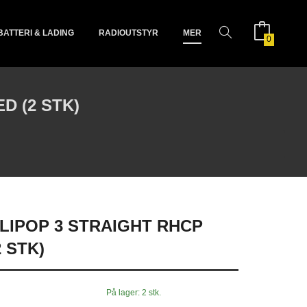
BATTERI & LADING
RADIOUTSTYR
MER
0
D (2 STK)
LIPOP 3 STRAIGHT RHCP
 STK)
På lager: 2 stk.