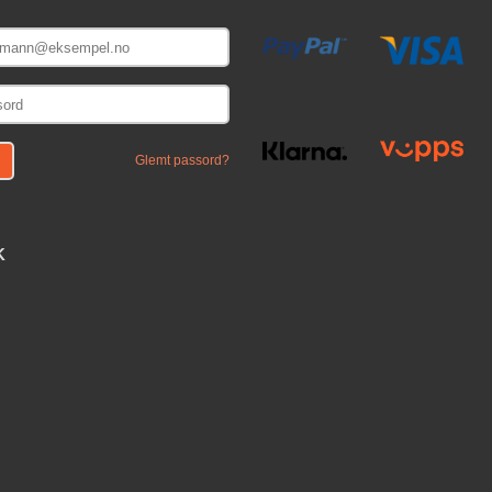
E
Glemt passord?
K