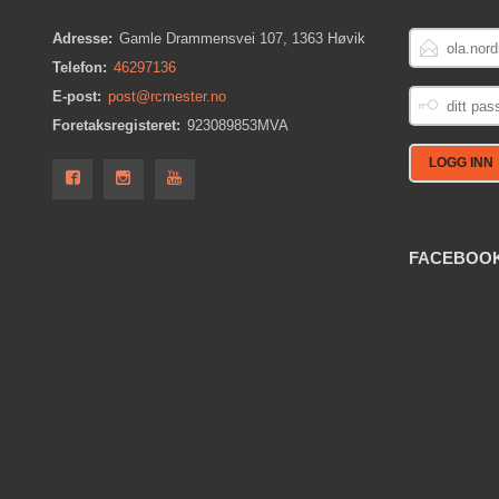
E-
Adresse:
Gamle Drammensvei 107, 1363 Høvik
POSTADRESS
Telefon:
46297136
DITT
E-post:
post@rcmester.no
PASSORD
Foretaksregisteret:
923089853MVA
FACEBOO