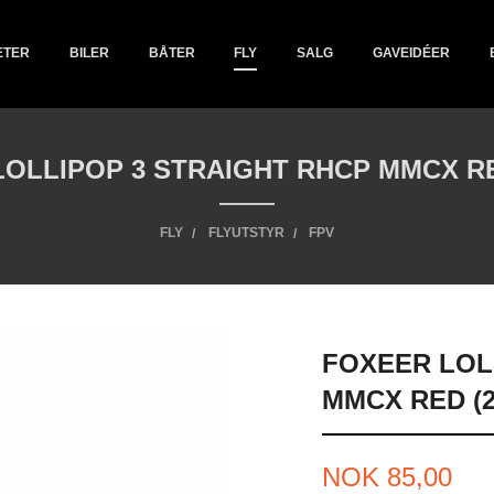
ETER
BILER
BÅTER
FLY
SALG
GAVEIDÉER
OLLIPOP 3 STRAIGHT RHCP MMCX RE
FLY
FLYUTSTYR
FPV
FOXEER LOL
MMCX RED (2
Tilbud
NOK
85,00